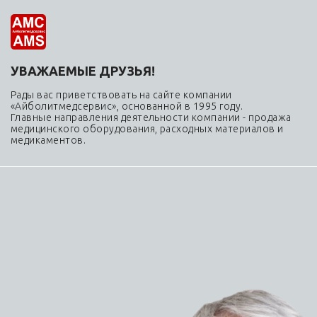
Подушки ортопедические для беременных купить недорого в интернет-магазине ams-don.ru
УВАЖАЕМЫЕ ДРУЗЬЯ!
Главная
-
Каталог
Рады вас приветствовать на сайте компании
Подушки ортопедические для
«Айболитмедсервис», основанной в 1995 году.
Главные направления деятельности компании - продажа
беременных заказать легко
медицинского оборудования, расходных материалов и
медикаментов.
0
К сожалению, раздел пуст
0
В данный момент нет активных
товаров
0