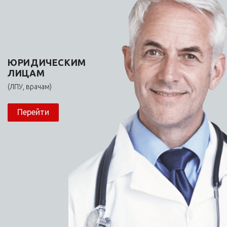
Компания
О нас
Реквизиты
ЮРИДИЧЕСКИМ
Наши аптеки
ЛИЦАМ
Производители
(ЛПУ, врачам)
Юридическим лицам
Перейти
Информация
Может быть интересно
Акции
Условия продажи
Карта сайта
Помощь
Доставка