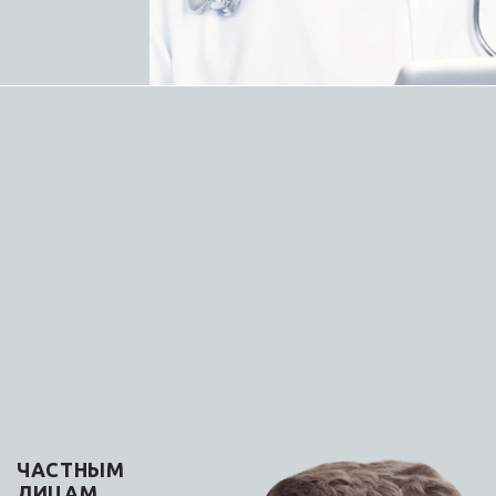
Оплата
Возврат
Конфиденциальность
Оферта
Оставайтесь на связи
Наши контакты
+7 (863) 279-74-99
info
@ams-don.ru
344022 г. Ростов-на-Дону, ул. Максима Горького,
д. 245/107, оф. 14а, 4 этаж
ЧАСТНЫМ
(продажи в главном офисе не
ЛИЦАМ